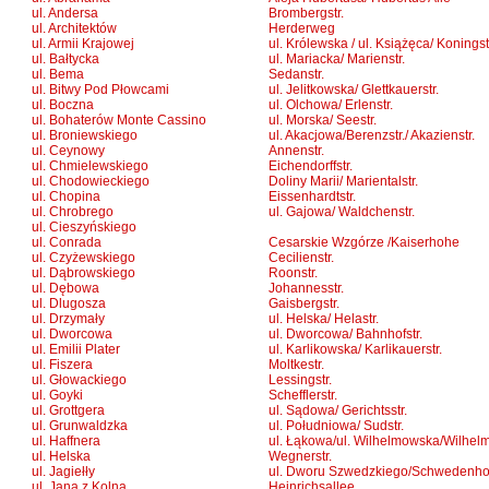
ul. Andersa
Brombergstr.
ul. Architektów
Herderweg
ul. Armii Krajowej
ul. Królewska / ul. Książęca/ Koningst
ul. Bałtycka
ul. Mariacka/ Marienstr.
ul. Bema
Sedanstr.
ul. Bitwy Pod Płowcami
ul. Jelitkowska/ Glettkauerstr.
ul. Boczna
ul. Olchowa/ Erlenstr.
ul. Bohaterów Monte Cassino
ul. Morska/ Seestr.
ul. Broniewskiego
ul. Akacjowa/Berenzstr./ Akazienstr.
ul. Ceynowy
Annenstr.
ul. Chmielewskiego
Eichendorffstr.
ul. Chodowieckiego
Doliny Marii/ Marientalstr.
ul. Chopina
Eissenhardtstr.
ul. Chrobrego
ul. Gajowa/ Waldchenstr.
ul. Cieszyńskiego
ul. Conrada
Cesarskie Wzgórze /Kaiserhohe
ul. Czyżewskiego
Cecilienstr.
ul. Dąbrowskiego
Roonstr.
ul. Dębowa
Johannesstr.
ul. Dlugosza
Gaisbergstr.
ul. Drzymały
ul. Helska/ Helastr.
ul. Dworcowa
ul. Dworcowa/ Bahnhofstr.
ul. Emilii Plater
ul. Karlikowska/ Karlikauerstr.
ul. Fiszera
Moltkestr.
ul. Głowackiego
Lessingstr.
ul. Goyki
Schefflerstr.
ul. Grottgera
ul. Sądowa/ Gerichtsstr.
ul. Grunwaldzka
ul. Południowa/ Sudstr.
ul. Haffnera
ul. Łąkowa/ul. Wilhelmowska/Wilhelm
ul. Helska
Wegnerstr.
ul. Jagiełły
ul. Dworu Szwedzkiego/Schwedenhoff
ul. Jana z Kolna
Heinrichsallee