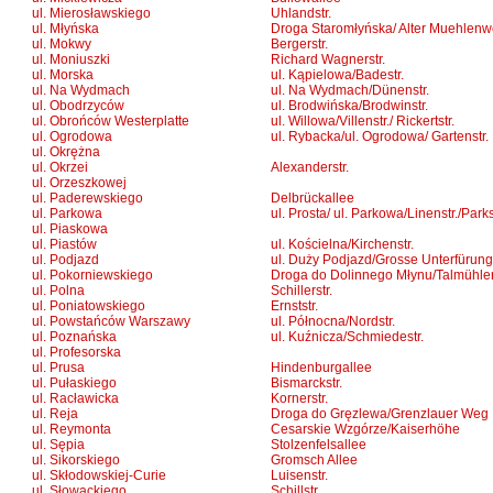
ul. Mierosławskiego
Uhlandstr.
ul. Młyńska
Droga Staromłyńska/ Alter Muehlen
ul. Mokwy
Bergerstr.
ul. Moniuszki
Richard Wagnerstr.
ul. Morska
ul. Kąpielowa/Badestr.
ul. Na Wydmach
ul. Na Wydmach/Dünenstr.
ul. Obodrzyców
ul. Brodwińska/Brodwinstr.
ul. Obrońców Westerplatte
ul. Willowa/Villenstr./ Rickertstr.
ul. Ogrodowa
ul. Rybacka/ul. Ogrodowa/ Gartenstr.
ul. Okrężna
ul. Okrzei
Alexanderstr.
ul. Orzeszkowej
ul. Paderewskiego
Delbrückallee
ul. Parkowa
ul. Prosta/ ul. Parkowa/Linenstr./Parks
ul. Piaskowa
ul. Piastów
ul. Kościelna/Kirchenstr.
ul. Podjazd
ul. Duży Podjazd/Grosse Unterfürung
ul. Pokorniewskiego
Droga do Dolinnego Młynu/Talmühl
ul. Polna
Schillerstr.
ul. Poniatowskiego
Ernststr.
ul. Powstańców Warszawy
ul. Północna/Nordstr.
ul. Poznańska
ul. Kuźnicza/Schmiedestr.
ul. Profesorska
ul. Prusa
Hindenburgallee
ul. Pułaskiego
Bismarckstr.
ul. Racławicka
Kornerstr.
ul. Reja
Droga do Gręzlewa/Grenzlauer Weg
ul. Reymonta
Cesarskie Wzgórze/Kaiserhöhe
ul. Sępia
Stolzenfelsallee
ul. Sikorskiego
Gromsch Allee
ul. Skłodowskiej-Curie
Luisenstr.
ul. Słowackiego
Schillstr.