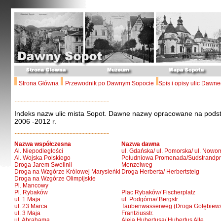
Strona Główna
Przewodnik po Dawnym Sopocie
Spis i opisy ulic Dawn
Indeks nazw ulic mista Sopot. Dawne nazwy opracowane na podst
2006 -2012 r.
Nazwa współczesna
Nazwa dawna
Al. Niepodległości
ul. Gdańska/ ul. Pomorska/ ul. Nowom
Al. Wojska Polskiego
Południowa Promenada/Sudstrandp
Droga Jarem Swelinii
Menzelweg
Droga na Wzgórze Królowej Marysieńki
Droga Herberta/ Herbertsteig
Droga na Wzgórze Olimpijskie
Pl. Mancowy
Pl. Rybaków
Plac Rybaków/ Fischerplatz
ul. 1 Maja
ul. Podgórna/ Bergstr.
ul. 23 Marca
Taubenwasserweg (Droga Gołębiew
ul. 3 Maja
Frantziusstr.
ul. Abrahama
Aleja Hubertusa/ Hubertus Alle