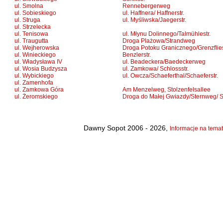
ul. Smolna
Rennebergerweg
ul. Sobieskiego
ul. Haffnera/ Haffnerstr.
ul. Struga
ul. Myśliwska/Jaegerstr.
ul. Strzelecka
ul. Tenisowa
ul. Młynu Dolinnego/Talmühlestr.
ul. Traugutta
Droga Plażowa/Strandweg
ul. Wejherowska
Droga Potoku Granicznego/Grenzflies
ul. Winieckiego
Benzlerstr.
ul. Władysława IV
ul. Beadeckera/Baedeckerweg
ul. Wosia Budzysza
ul. Zamkowa/ Schlossstr.
ul. Wybickiego
ul. Owcza/Schaeferthal/Schaeferstr.
ul. Zamenhofa
ul. Zamkowa Góra
Am Menzelweg, Stolzenfelsallee
ul. Żeromskiego
Droga do Małej Gwiazdy/Sternweg/ Sc
Dawny Sopot 2006 - 2026,
Informacje na temat