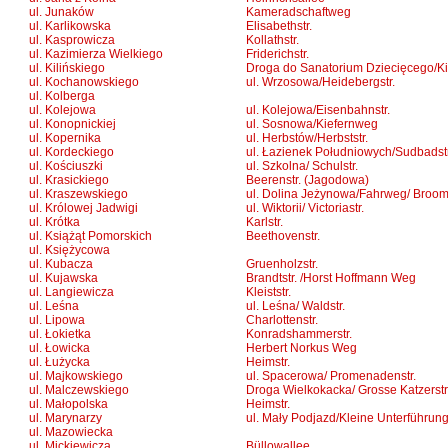
ul. Junaków
Kameradschaftweg
ul. Karlikowska
Elisabethstr.
ul. Kasprowicza
Kollathstr.
ul. Kazimierza Wielkiego
Friderichstr.
ul. Kilińskiego
Droga do Sanatorium Dziecięcego/Ki
ul. Kochanowskiego
ul. Wrzosowa/Heidebergstr.
ul. Kolberga
ul. Kolejowa
ul. Kolejowa/Eisenbahnstr.
ul. Konopnickiej
ul. Sosnowa/Kiefernweg
ul. Kopernika
ul. Herbstów/Herbststr.
ul. Kordeckiego
ul. Łazienek Południowych/Sudbadstr
ul. Kościuszki
ul. Szkolna/ Schulstr.
ul. Krasickiego
Beerenstr. (Jagodowa)
ul. Kraszewskiego
ul. Dolina Jeżynowa/Fahrweg/ Broo
ul. Królowej Jadwigi
ul. Wiktorii/ Victoriastr.
ul. Krótka
Karlstr.
ul. Książąt Pomorskich
Beethovenstr.
ul. Księżycowa
ul. Kubacza
Gruenholzstr.
ul. Kujawska
Brandtstr. /Horst Hoffmann Weg
ul. Langiewicza
Kleiststr.
ul. Leśna
ul. Leśna/ Waldstr.
ul. Lipowa
Charlottenstr.
ul. Łokietka
Konradshammerstr.
ul. Łowicka
Herbert Norkus Weg
ul. Łużycka
Heimstr.
ul. Majkowskiego
ul. Spacerowa/ Promenadenstr.
ul. Malczewskiego
Droga Wielkokacka/ Grosse Katzerstr
ul. Małopolska
Heimstr.
ul. Marynarzy
ul. Mały Podjazd/Kleine Unterführun
ul. Mazowiecka
ul. Mickiewicza
Büllowallee