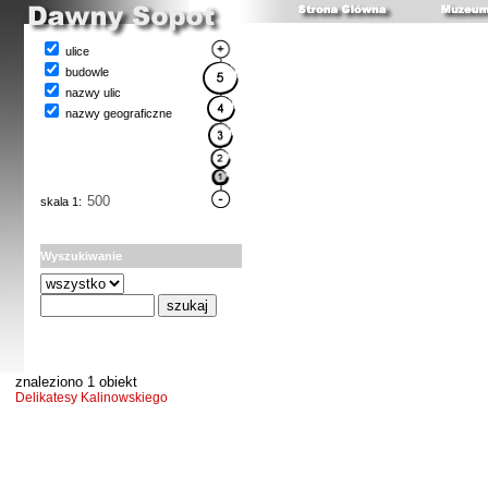
ulice
budowle
nazwy ulic
nazwy geograficzne
skala 1:
Wyszukiwanie
znaleziono 1 obiekt
Delikatesy Kalinowskiego