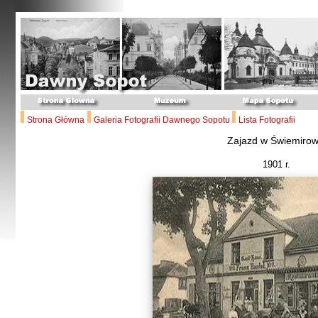
Strona Główna
Galeria Fotografii Dawnego Sopotu
Lista Fotografii
Zajazd w Świemirow
1901 r.