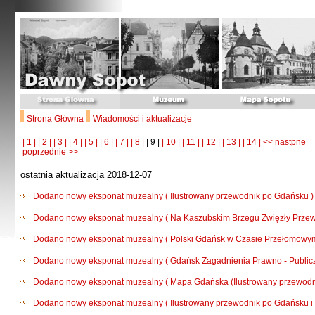
Strona Główna
Wiadomości i aktualizacje
| 1 |
| 2 |
| 3 |
| 4 |
| 5 |
| 6 |
| 7 |
| 8 |
| 9 |
| 10 |
| 11 |
| 12 |
| 13 |
| 14 |
<< nastpne
poprzednie >>
ostatnia aktualizacja 2018-12-07
Dodano nowy eksponat muzealny ( Ilustrowany przewodnik po Gdańsku )
Dodano nowy eksponat muzealny ( Na Kaszubskim Brzegu Zwięzły Przewo
Dodano nowy eksponat muzealny ( Polski Gdańsk w Czasie Przełomowym
Dodano nowy eksponat muzealny ( Gdańsk Zagadnienia Prawno - Public
Dodano nowy eksponat muzealny ( Mapa Gdańska (Ilustrowany przewodnik
Dodano nowy eksponat muzealny ( Ilustrowany przewodnik po Gdańsku i o