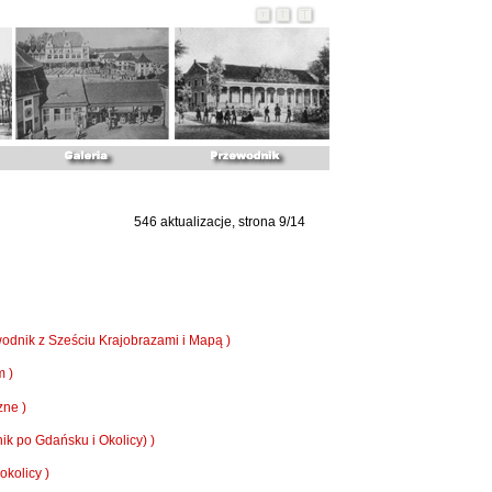
546 aktualizacje, strona 9/14
dnik z Sześciu Krajobrazami i Mapą )
 )
zne )
 po Gdańsku i Okolicy) )
kolicy )