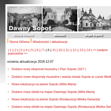
Strona Główna
Wiadomości i aktualizacje
| 1 |
| 2 |
| 3 |
| 4 |
| 5 |
| 6 |
| 7 |
| 8 |
| 9 |
| 10 |
| 11 |
| 12 |
| 13 |
| 14 |
<< nastpne
poprzednie >>
ostatnia aktualizacja 2018-12-07
Dodano nowy eksponat muzealny ( Plan Sopotu 1927 )
Dodano nowe eksponaty muzealne ( waluta miasta Sopotu w czasie Wielk
Nowa lokalizacja na planie Sopotu (Willa Maria)
Dodano nowy obiekt na mapie Dawnego Sopotu (Willa Maria)
Nowa lokalizacja na planie Sopotu (Restauracja Wielka Gwiazda)
Dodano nowy obiekt na mapie Dawnego Sopotu (Restauracja Wielka Gw