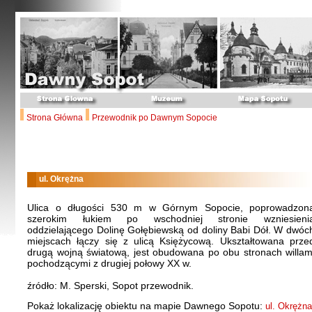
Strona Główna
Przewodnik po Dawnym Sopocie
ul. Okrężna
Ulica o długości 530 m w Górnym Sopocie, poprowadzon
szerokim łukiem po wschodniej stronie wzniesieni
oddzielającego Dolinę Gołębiewską od doliny Babi Dół. W dwóc
miejscach łączy się z ulicą Księżycową. Ukształtowana prze
drugą wojną światową, jest obudowana po obu stronach willam
pochodzącymi z drugiej połowy XX w.
źródło: M. Sperski, Sopot przewodnik.
Pokaż lokalizację obiektu na mapie Dawnego Sopotu:
ul. Okrężna