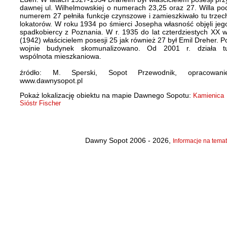
dawnej ul. Wilhelmowskiej o numerach 23,25 oraz 27. Willa po
numerem 27 pełniła funkcje czynszowe i zamieszkiwało tu trzec
lokatorów. W roku 1934 po śmierci Josepha własność objęli jeg
spadkobiercy z Poznania. W r. 1935 do lat czterdziestych XX w
(1942) właścicielem posesji 25 jak również 27 był Emil Dreher. P
wojnie budynek skomunalizowano. Od 2001 r. działa t
wspólnota mieszkaniowa.
źródło: M. Sperski, Sopot Przewodnik, opracowani
www.dawnysopot.pl
Pokaż lokalizację obiektu na mapie Dawnego Sopotu:
Kamienica
Sióstr Fischer
Dawny Sopot 2006 - 2026,
Informacje na temat