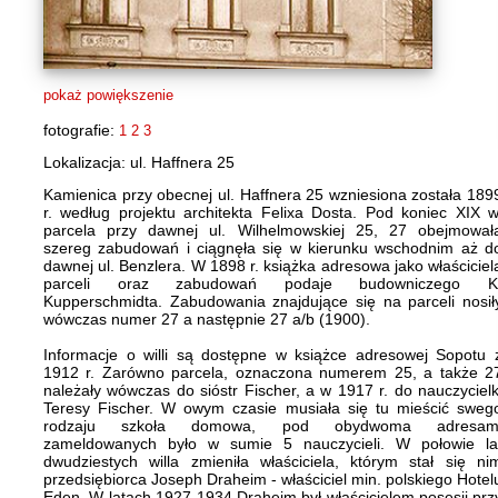
pokaż powiększenie
fotografie:
1
2
3
Lokalizacja: ul. Haffnera 25
Kamienica przy obecnej ul. Haffnera 25 wzniesiona została 189
r. według projektu architekta Felixa Dosta. Pod koniec XIX w
parcela przy dawnej ul. Wilhelmowskiej 25, 27 obejmował
szereg zabudowań i ciągnęła się w kierunku wschodnim aż d
dawnej ul. Benzlera. W 1898 r. książka adresowa jako właściciel
parceli oraz zabudowań podaje budowniczego K
Kupperschmidta. Zabudowania znajdujące się na parceli nosił
wówczas numer 27 a następnie 27 a/b (1900).
Informacje o willi są dostępne w książce adresowej Sopotu 
1912 r. Zarówno parcela, oznaczona numerem 25, a także 2
należały wówczas do sióstr Fischer, a w 1917 r. do nauczycielk
Teresy Fischer. W owym czasie musiała się tu mieścić sweg
rodzaju szkoła domowa, pod obydwoma adresam
zameldowanych było w sumie 5 nauczycieli. W połowie la
dwudziestych willa zmieniła właściciela, którym stał się ni
przedsiębiorca Joseph Draheim - właściciel min. polskiego Hotel
Eden. W latach 1927-1934 Draheim był właścicielem posesji prz