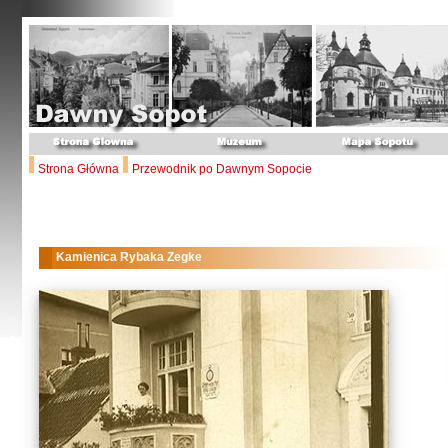
Strona Główna
Przewodnik po Dawnym Sopocie
Kamienica Rybaka Zegke