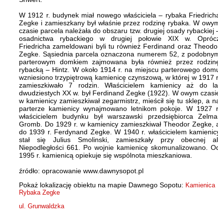
W 1912 r. budynek miał nowego właściciela – rybaka Friedrich
Zegke i zamieszkany był właśnie przez rodzinę rybaka. W owy
czasie parcela należała do obszaru tzw. drugiej osady rybackiej 
osadnictwa rybackiego w drugiej połowie XIX w. Opróc
Friedricha zameldowani byli tu również Ferdinand oraz Theodo
Zegke. Sąsiednia parcela oznaczona numerem 52, z podobny
parterowym domkiem zajmowana była również przez rodzin
rybacką – Hintz. W około 1914 r. na miejscu parterowego dom
wzniesiono trzypiętrową kamienicę czynszową, w której w 1917 r
zamieszkiwało 7 rodzin. Właścicielem kamienicy aż do la
dwudziestych XX w. był Ferdinand Zegke (1922). W owym czasi
w kamienicy zamieszkiwał zegarmistrz, mieścił się tu sklep, a n
parterze kamienicy wynajmowano letnikom pokoje. W 1927 r
właścicielem budynku był warszawski przedsiębiorca Zelma
Gromb. Do 1929 r. w kamienicy zamieszkiwał Theodor Zegke, 
do 1939 r. Ferdynand Zegke. W 1940 r. właścicielem kamienic
stał się Julius Smolinski, zamieszkały przy obecnej al
Niepodległości 661. Po wojnie kamienicę skomunalizowano. O
1995 r. kamienicą opiekuje się wspólnota mieszkaniowa.
źródło: opracowanie www.dawnysopot.pl
Pokaż lokalizację obiektu na mapie Dawnego Sopotu:
Kamienica
Rybaka Zegke
ul. Grunwaldzka