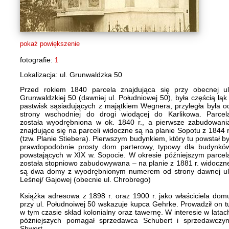
pokaż powiększenie
fotografie:
1
Lokalizacja: ul. Grunwaldzka 50
Przed rokiem 1840 parcela znajdująca się przy obecnej ul
Grunwaldzkiej 50 (dawniej ul. Południowej 50), była częścią łąk 
pastwisk sąsiadujących z majątkiem Wegnera, przyległa była o
strony wschodniej do drogi wiodącej do Karlikowa. Parcel
została wyodrębniona w ok. 1840 r., a pierwsze zabudowani
znajdujące się na parceli widoczne są na planie Sopotu z 1844 r
(tzw. Planie Stiebera). Pierwszym budynkiem, który tu powstał by
prawdopodobnie prosty dom parterowy, typowy dla budynkó
powstających w XIX w. Sopocie. W okresie późniejszym parcel
została stopniowo zabudowywana – na planie z 1881 r. widoczn
są dwa domy z wyodrębnionym numerem od strony dawnej ul
Leśnej/ Gajowej (obecnie ul. Chrobrego)
Książka adresowa z 1898 r. oraz 1900 r. jako właściciela dom
przy ul. Połudnoiwej 50 wskazuje kupca Gehrke. Prowadził on t
w tym czasie skład kolonialny oraz tawernę. W interesie w latac
późniejszych pomagał sprzedawca Schubert i sprzedawczyn
Shwert.