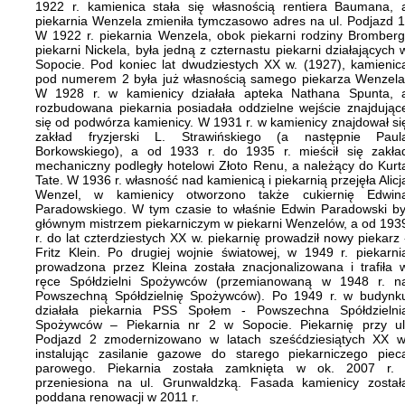
1922 r. kamienica stała się własnością rentiera Baumana, 
piekarnia Wenzela zmieniła tymczasowo adres na ul. Podjazd 1
W 1922 r. piekarnia Wenzela, obok piekarni rodziny Bromberg
piekarni Nickela, była jedną z czternastu piekarni działających 
Sopocie. Pod koniec lat dwudziestych XX w. (1927), kamienic
pod numerem 2 była już własnością samego piekarza Wenzela
W 1928 r. w kamienicy działała apteka Nathana Spunta, 
rozbudowana piekarnia posiadała oddzielne wejście znajdując
się od podwórza kamienicy. W 1931 r. w kamienicy znajdował si
zakład fryzjerski L. Strawińskiego (a następnie Paul
Borkowskiego), a od 1933 r. do 1935 r. mieścił się zakła
mechaniczny podległy hotelowi Złoto Renu, a należący do Kurt
Tate. W 1936 r. własność nad kamienicą i piekarnią przejęła Alicj
Wenzel, w kamienicy otworzono także cukiernię Edwin
Paradowskiego. W tym czasie to właśnie Edwin Paradowski by
głównym mistrzem piekarniczym w piekarni Wenzelów, a od 193
r. do lat czterdziestych XX w. piekarnię prowadził nowy piekarz 
Fritz Klein. Po drugiej wojnie światowej, w 1949 r. piekarni
prowadzona przez Kleina została znacjonalizowana i trafiła 
ręce Spółdzielni Spożywców (przemianowaną w 1948 r. n
Powszechną Spółdzielnię Spożywców). Po 1949 r. w budynk
działała piekarnia PSS Społem - Powszechna Spółdzielni
Spożywców – Piekarnia nr 2 w Sopocie. Piekarnię przy ul
Podjazd 2 zmodernizowano w latach sześćdziesiątych XX w
instalując zasilanie gazowe do starego piekarniczego piec
parowego. Piekarnia została zamknięta w ok. 2007 r. 
przeniesiona na ul. Grunwaldzką. Fasada kamienicy został
poddana renowacji w 2011 r.