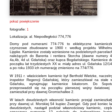
pokaż powiększenie
fotografie:
1
Lokalizacja: al. Niepodległości 774,776
Domy pod numerami 774-776 to eklektyczne kamieniczk
czynszowe zbudowane w 1900 r. według projektu Wilhelm
Lippke. Kamienice zostały wzniesione na podzielonych parcelac
należących do Barenta i rentiera Storcha (dawne numery 4
4a,4b, 4d ul. Gdańska) oraz kupca Bogdańskiego. Kamienice d
początku lat trzydziestych XX w. miały adres ul. Gdańska 12/14
a po roku 1933 ich numerację zmieniono na 774/776.
W 1911 r. właścicielem kamienic był Berthold Wietzke, naczeln
inspektor Regencji Gdańskiej, który zamieszkiwał na stałe 
Gdańsku, wynajmując kamienice lokatorom. Do Sopot
przeprowadził się na początku pierwszej wojny światowej 
zamieszkał przy dawnej Gromschallee 2.
W latach dwudziestych własność kamienic przejął zamieszkał
przy dawnej ul. Morskiej 54 kupiec Zwergel. Gdy pod koniec la
dwudziestych, nastąpił podział własnościowy kamienic, częś
oznaczona numerem 12 należała do żydowskiego kupc