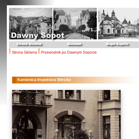
Strona Główna
Przewodnik po Dawnym Sopocie
Kamienica Inspektora Wietzke