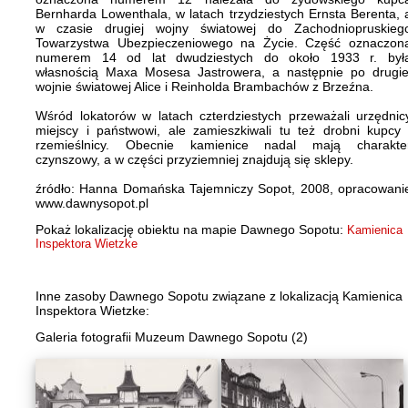
Bernharda Lowenthala, w latach trzydziestych Ernsta Berenta, 
w czasie drugiej wojny światowej do Zachodniopruskieg
Towarzystwa Ubezpieczeniowego na Życie. Część oznaczon
numerem 14 od lat dwudziestych do około 1933 r. był
własnością Maxa Mosesa Jastrowera, a następnie po drugie
wojnie światowej Alice i Reinholda Brambachów z Brzeźna.
Wśród lokatorów w latach czterdziestych przeważali urzędnic
miejscy i państwowi, ale zamieszkiwali tu też drobni kupcy 
rzemieślnicy. Obecnie kamienice nadal mają charakte
czynszowy, a w części przyziemniej znajdują się sklepy.
źródło: Hanna Domańska Tajemniczy Sopot, 2008, opracowani
www.dawnysopot.pl
Pokaż lokalizację obiektu na mapie Dawnego Sopotu:
Kamienica
Inspektora Wietzke
Inne zasoby Dawnego Sopotu związane z lokalizacją Kamienica
Inspektora Wietzke:
Galeria fotografii Muzeum Dawnego Sopotu (2)