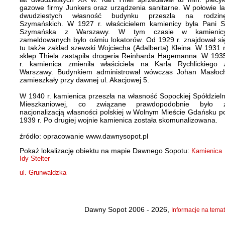
gazowe firmy Junkers oraz urządzenia sanitarne. W połowie la
dwudziestych własność budynku przeszła na rodzin
Szymańskich. W 1927 r. właścicielem kamienicy była Pani S
Szymańska z Warszawy. W tym czasie w kamienic
zameldowanych było ośmiu lokatorów. Od 1929 r. znajdował si
tu także zakład szewski Wojciecha (Adalberta) Kleina. W 1931 r
sklep Thiela zastąpiła drogeria Reinharda Hagemanna. W 193
r. kamienica zmieniła właściciela na Karla Rychlickiego 
Warszawy. Budynkiem administrował wówczas Johan Masłoc
zamieszkały przy dawnej ul. Akacjowej 5.
W 1940 r. kamienica przeszła na własność Sopockiej Spółdzieln
Mieszkaniowej, co związane prawdopodobnie było 
nacjonalizacją własności polskiej w Wolnym Mieście Gdańsku p
1939 r. Po drugiej wojnie kamienica została skomunalizowana.
źródło: opracowanie www.dawnysopot.pl
Pokaż lokalizację obiektu na mapie Dawnego Sopotu:
Kamienica
Idy Stelter
ul. Grunwaldzka
Dawny Sopot 2006 - 2026,
Informacje na temat