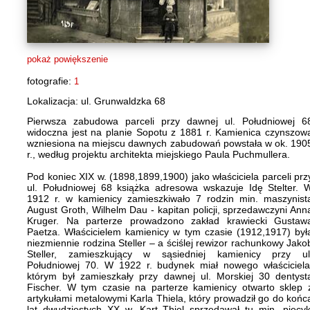
pokaż powiększenie
fotografie:
1
Lokalizacja: ul. Grunwaldzka 68
Pierwsza zabudowa parceli przy dawnej ul. Południowej 6
widoczna jest na planie Sopotu z 1881 r. Kamienica czynszow
wzniesiona na miejscu dawnych zabudowań powstała w ok. 190
r., według projektu architekta miejskiego Paula Puchmullera.
Pod koniec XIX w. (1898,1899,1900) jako właściciela parceli prz
ul. Południowej 68 książka adresowa wskazuje Idę Stelter. 
1912 r. w kamienicy zamieszkiwało 7 rodzin min. maszynist
August Groth, Wilhelm Dau - kapitan policji, sprzedawczyni Ann
Kruger. Na parterze prowadzono zakład krawiecki Gustaw
Paetza. Właścicielem kamienicy w tym czasie (1912,1917) był
niezmiennie rodzina Steller – a ściślej rewizor rachunkowy Jako
Steller, zamieszkujący w sąsiedniej kamienicy przy ul
Południowej 70. W 1922 r. budynek miał nowego właściciela
którym był zamieszkały przy dawnej ul. Morskiej 30 dentyst
Fischer. W tym czasie na parterze kamienicy otwarto sklep 
artykułami metalowymi Karla Thiela, który prowadził go do końc
lat dwudziestych XX w. Kart Thiel sprzedawał tu min. piecyk