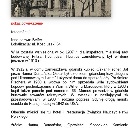
pokaż powiększenie
fotografie:
1
Inna nazwa: Belfer
Lokalizacja: ul. Kościuszki 64
Willa została wzniesiona w ok 1907 r. dla inspektora miejskiej rad
budowlanej Fritza Tiburitiusa. Tiburtius zameldowany był w dom
jeszcze w 1910 r.
W 1912 r. w domu zamieszkiwał gdański kupiec Oskar Fischer. Ja
pisze Hanna Domańska Oskar był członkiem gdańskiej loży „Eugeni
pod Ukoronowanym Lwem” i użyczał domu do spotkań loży. Po śmierc
Fischera w 1930 r. wdowa po nim sprzedała willę żydowskiem
kupcowi pochodzącemu z Warmii Williemu Marcusowi, który w 1933 r
kupił także parcelę pod numerem 66. Marcus prowadził w gdańsk
hurtownię towarów tekstylnych. W związku z nasilającymi si
prześladowaniami w 1938 r. rodzina poprzez Gdynię drogą morsk
uciekła do Francji i dalej w 1942 do USA.
Obecnie mieści się tu hotel i restauracja Związku Nauczycielstw
Polskiego.
źródło: Hanna Domańska, Opowieści Sopockich Kamienic