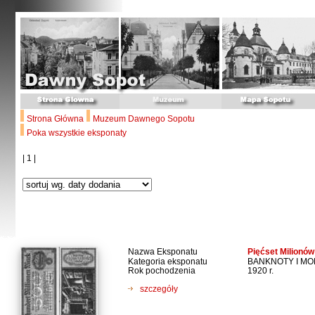
Strona Główna
Muzeum Dawnego Sopotu
Poka wszystkie eksponaty
| 1 |
Nazwa Eksponatu
Pięćset Milionó
Kategoria eksponatu
BANKNOTY I M
Rok pochodzenia
1920 r.
szczegóły