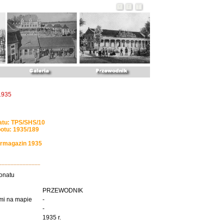
1935
atu: TPS/SHS/10
tu: 1935/189
urmagazin 1935
onatu
PRZEWODNIK
mi na mapie
-
-
1935 r.