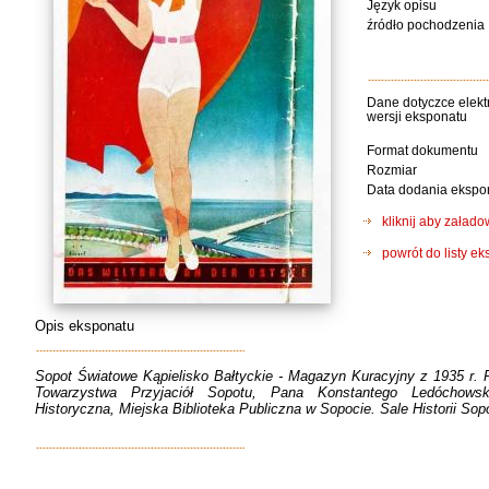
Język opisu
źródło pochodzenia
Dane dotyczce elekt
wersji eksponatu
Format dokumentu
Rozmiar
Data dodania ekspo
kliknij aby zała
powrót do listy e
Opis eksponatu
Sopot Światowe Kąpielisko Bałtyckie - Magazyn Kuracyjny z 1935 r. 
Towarzystwa Przyjaciół Sopotu, Pana Konstantego Ledóchowsk
Historyczna, Miejska Biblioteka Publiczna w Sopocie. Sale Historii Sopo