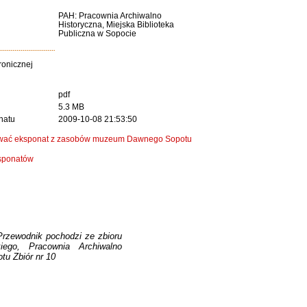
PAH: Pracownia Archiwalno
Historyczna, Miejska Biblioteka
Publiczna w Sopocie
ronicznej
pdf
5.3 MB
natu
2009-10-08 21:53:50
dować eksponat z zasobów muzeum Dawnego Sopotu
ksponatów
Przewodnik pochodzi ze zbioru
iego, Pracownia Archiwalno
tu Zbiór nr 10