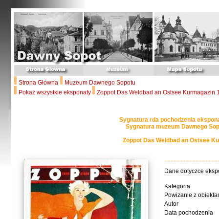
Strona Główna
Muzeum Dawnego Sopotu
Pokaż wszystkie eksponaty
Zoppot Das Weldbad an Ostsee Kurmagazin 
Sygnatura rda pochodzenia ekspon
Sygnatura muzeum Dawnego Sopo
Zoppot Das Weldbad an Ostsee K
Dane dotyczce eksp
Kategoria
Powizanie z obiekta
Autor
Data pochodzenia