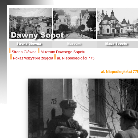
Strona Główna
Muzeum Dawnego Sopotu
Pokaż wszystkie zdjęcia
al. Niepodległości 775
al. Niepodległości 77