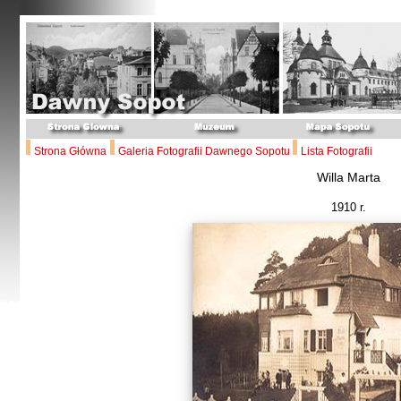
Strona Główna
Galeria Fotografii Dawnego Sopotu
Lista Fotografii
Willa Marta
1910 r.