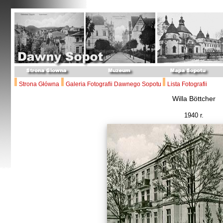
Strona Główna
Galeria Fotografii Dawnego Sopotu
Lista Fotografii
Willa Böttcher
1940 r.