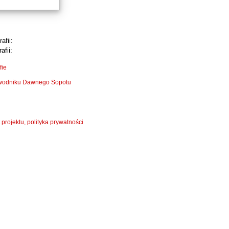
afii:
afii:
fie
zewodniku Dawnego Sopotu
 projektu, polityka prywatności