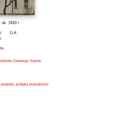
 ok. 1910 r.
i:
G.K.
i:
fie
zewodniku Dawnego Sopotu
 projektu, polityka prywatności