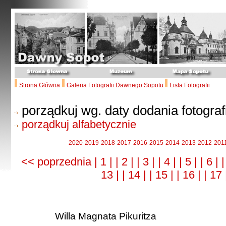
Strona Główna
Galeria Fotografii Dawnego Sopotu
Lista Fotografii
porządkuj wg. daty dodania fotografi
porządkuj alfabetycznie
2020
2019
2018
2017
2016
2015
2014
2013
2012
201
<< poprzednia
| 1 |
| 2 |
| 3 |
| 4 |
| 5 |
| 6 |
|
13 |
| 14 |
| 15 |
| 16 |
| 17
Willa Magnata Pikuritza