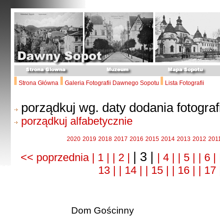
Strona Główna
Galeria Fotografii Dawnego Sopotu
Lista Fotografii
porządkuj wg. daty dodania fotografi
porządkuj alfabetycznie
2020
2019
2018
2017
2016
2015
2014
2013
2012
201
| 3 |
<< poprzednia
| 1 |
| 2 |
| 4 |
| 5 |
| 6 |
13 |
| 14 |
| 15 |
| 16 |
| 17
Dom Gościnny