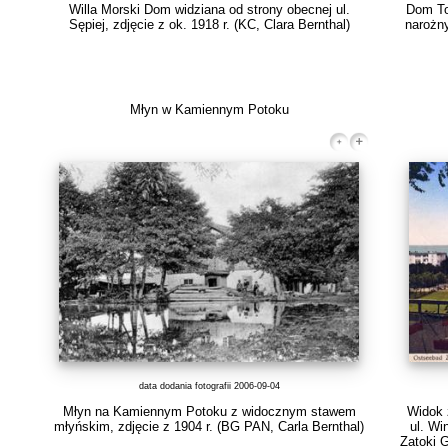
Willa Morski Dom widziana od strony obecnej ul.
Dom To
Sępiej, zdjęcie z ok. 1918 r.
(KC, Clara Bernthal)
narożn
Młyn w Kamiennym Potoku
data dodania fotografii 2006-09-04
Młyn na Kamiennym Potoku z widocznym stawem
Widok 
młyńskim, zdjęcie z 1904 r.
(BG PAN, Carla Bernthal)
ul. Wi
Zatoki G