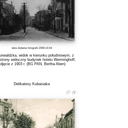
data dodania fotografii 2006-10-04
unwaldzka, widok w kierunku południowym, z
 strony widoczny budynek hotelu Werminghoff,
djęcie z 1903 r.
(BG PAN, Bertha Aben)
Delikatesy Kubasiaka