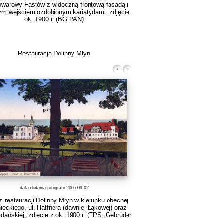
warowy Fastów z widoczną frontową fasadą i
ym wejściem ozdobionym kariatydami, zdjęcie
ok. 1900 r.
(BG PAN)
Restauracja Dolinny Młyn
data dodania fotografii 2006-09-02
z restauracji Dolinny Młyn w kierunku obecnej
nieckiego, ul. Haffnera (dawniej Łąkowej) oraz
dańskiej, zdjęcie z ok. 1900 r.
(TPS, Gebrüder