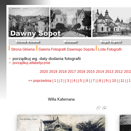
Strona Główna
Galeria Fotografii Dawnego Sopotu
Lista Fotografii
porządkuj wg. daty dodania fotografii
porządkuj alfabetycznie
2020
2019
2018
2017
2016
2015
2014
2013
2012
201
<< poprzednia
| 1 |
| 2 |
| 3 |
| 4 |
| 5 |
| 6 |
| 7 |
| 8 |
| 9 |
| 10 |
| 11 |
| 1
Willa Kafemana