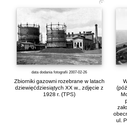
data dodania fotografii 2007-02-26
Zbiorniki gazowni rozebrane w latach
W
dziewięćdziesiątych XX w., zdjęcie z
(póź
1928 r.
(TPS)
Mo
zał
obecn
ul. 