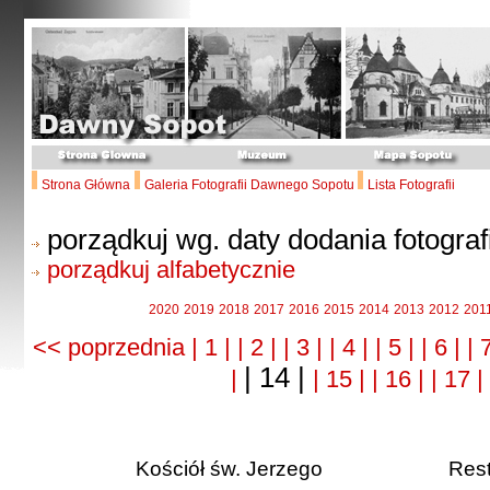
Strona Główna
Galeria Fotografii Dawnego Sopotu
Lista Fotografii
porządkuj wg. daty dodania fotografi
porządkuj alfabetycznie
2020
2019
2018
2017
2016
2015
2014
2013
2012
201
<< poprzednia
| 1 |
| 2 |
| 3 |
| 4 |
| 5 |
| 6 |
| 
| 14 |
|
| 15 |
| 16 |
| 17 |
Kościół św. Jerzego
Res