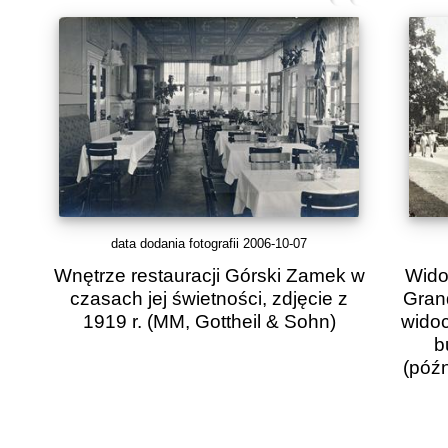
data dodania fotografii 2006-10-07
Wnętrze restauracji Górski Zamek w
Wido
czasach jej świetności, zdjęcie z
Grand
1919 r.
(MM, Gottheil & Sohn)
wido
b
(późn