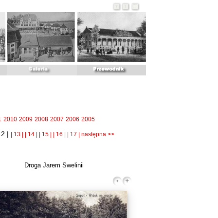
1
2010
2009
2008
2007
2006
2005
12 |
| 13 |
| 14 |
| 15 |
| 16 |
| 17 |
następna >>
Droga Jarem Swelinii