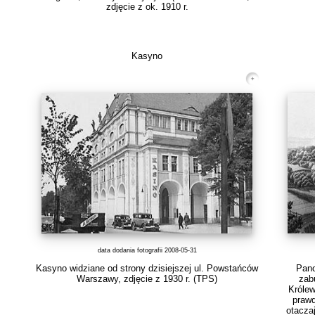
zdjęcie z ok. 1910 r.
Kasyno
data dodania fotografii 2008-05-31
Kasyno widziane od strony dzisiejszej ul. Powstańców
Pano
Warszawy, zdjęcie z 1930 r.
(TPS)
zab
Królew
prawd
otaczaj