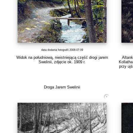
data dodania fotografii 2008-07-09
Widok na południową, nieistniejącą część drogi jarem
Altank
Swelinii, zdjęcie ok. 1909 r.
Kollatha
przy ujś
Droga Jarem Swelinii