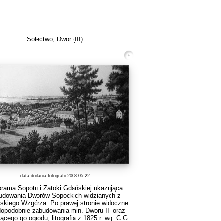
Sołectwo, Dwór (III)
data dodania fotografii 2008-05-22
rama Sopotu i Zatoki Gdańskiej ukazująca
udowania Dworów Sopockich widzianych z
skiego Wzgórza. Po prawej stronie widoczne
opodobnie zabudowania min. Dworu III oraz
ącego go ogrodu, litografia z 1825 r. wg. C.G.