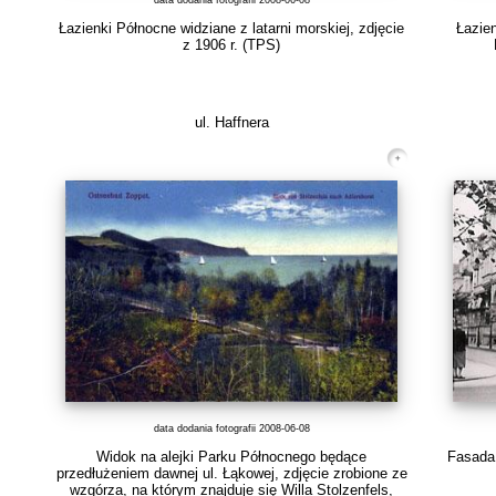
data dodania fotografii 2008-06-08
Łazienki Północne widziane z latarni morskiej, zdjęcie
Łazien
z 1906 r.
(TPS)
ul. Haffnera
data dodania fotografii 2008-06-08
Widok na alejki Parku Północnego będące
Fasada 
przedłużeniem dawnej ul. Łąkowej, zdjęcie zrobione ze
wzgórza, na którym znajduje się Willa Stolzenfels,