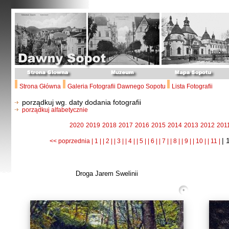
Strona Główna
Galeria Fotografii Dawnego Sopotu
Lista Fotografii
porządkuj wg. daty dodania fotografii
porządkuj alfabetycznie
2020
2019
2018
2017
2016
2015
2014
2013
2012
201
| 
<< poprzednia
| 1 |
| 2 |
| 3 |
| 4 |
| 5 |
| 6 |
| 7 |
| 8 |
| 9 |
| 10 |
| 11 |
Droga Jarem Swelinii