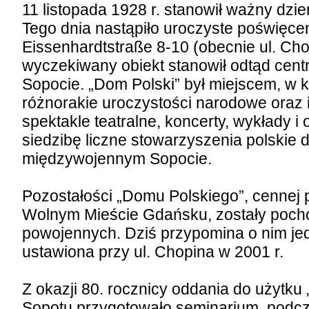
11 listopada 1928 r. stanowił ważny dzie
Tego dnia nastąpiło uroczyste poświęce
Eissenhardtstraße 8-10 (obecnie ul. Cho
wyczekiwany obiekt stanowił odtąd cent
Sopocie. „Dom Polski” był miejscem, w 
różnorakie uroczystości narodowe oraz 
spektakle teatralne, koncerty, wykłady i 
siedzibę liczne stowarzyszenia polskie 
międzywojennym Sopocie.
Pozostałości „Domu Polskiego”, cennej 
Wolnym Mieście Gdańsku, zostały pocho
powojennych. Dziś przypomina o nim jed
ustawiona przy ul. Chopina w 2001 r.
Z okazji 80. rocznicy oddania do użyt
Sopotu przygotowało seminarium, podcz