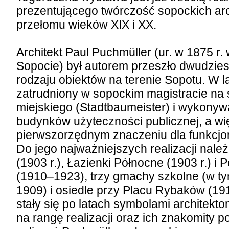
prezentującego twórczość sopockich arc
przełomu wieków XIX i XX.
Architekt Paul Puchmüller (ur. w 1875 r.
Sopocie) był autorem przeszło dwudzies
rodzaju obiektów na terenie Sopotu. W 
zatrudniony w sopockim magistracie na
miejskiego (Stadtbaumeister) i wykonyw
budynków użyteczności publicznej, a wi
pierwszorzędnym znaczeniu dla funkcjon
Do jego najważniejszych realizacji nale
(1903 r.), Łazienki Północne (1903 r.) i 
(1910–1923), trzy gmachy szkolne (w t
1909) i osiedle przy Placu Rybaków (191
stały się po latach symbolami architekt
na rangę realizacji oraz ich znakomity 