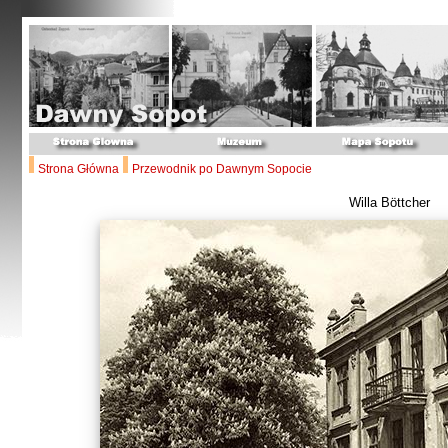
Strona Główna
Przewodnik po Dawnym Sopocie
Willa Böttcher