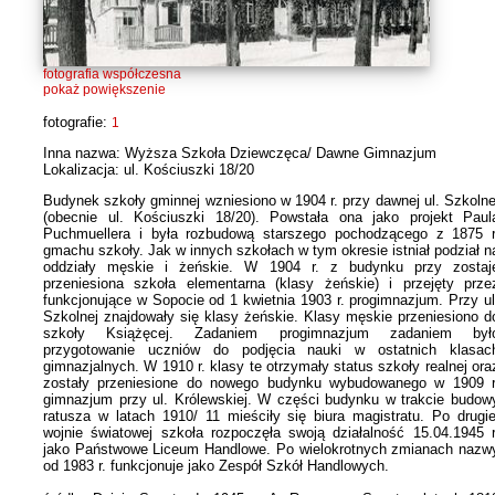
fotografia współczesna
pokaż powiększenie
fotografie:
1
Inna nazwa: Wyższa Szkoła Dziewczęca/ Dawne Gimnazjum
Lokalizacja: ul. Kościuszki 18/20
Budynek szkoły gminnej wzniesiono w 1904 r. przy dawnej ul. Szkolne
(obecnie ul. Kościuszki 18/20). Powstała ona jako projekt Paul
Puchmuellera i była rozbudową starszego pochodzącego z 1875 r
gmachu szkoły. Jak w innych szkołach w tym okresie istniał podział n
oddziały męskie i żeńskie. W 1904 r. z budynku przy zostaj
przeniesiona szkoła elementarna (klasy żeńskie) i przejęty prze
funkcjonujące w Sopocie od 1 kwietnia 1903 r. progimnazjum. Przy ul
Szkolnej znajdowały się klasy żeńskie. Klasy męskie przeniesiono d
szkoły Książęcej. Zadaniem progimnazjum zadaniem był
przygotowanie uczniów do podjęcia nauki w ostatnich klasac
gimnazjalnych. W 1910 r. klasy te otrzymały status szkoły realnej ora
zostały przeniesione do nowego budynku wybudowanego w 1909 r
gimnazjum przy ul. Królewskiej. W części budynku w trakcie budow
ratusza w latach 1910/ 11 mieściły się biura magistratu. Po drugie
wojnie światowej szkoła rozpoczęła swoją działalność 15.04.1945 r
jako Państwowe Liceum Handlowe. Po wielokrotnych zmianach nazw
od 1983 r. funkcjonuje jako Zespół Szkół Handlowych.