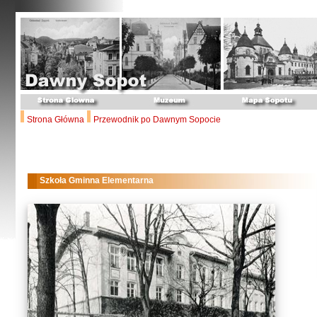
Strona Główna
Przewodnik po Dawnym Sopocie
Szkoła Gminna Elementarna