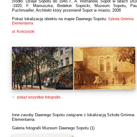
źródło: Dzieje Sopotu do 1945 r., A. Romanow, Sopot w latach 181
-1920, F. Mamuszka, Bedeker Sopocki, Muzeum Sopotu, Pau
Puchmueller, Architekt który przemienił Sopot w miasto, 2008
Pokaż lokalizację obiektu na mapie Dawnego Sopotu:
Szkoła Gminna
Elementarna
ul. Kościuszki
pokaż wszystkie fotografie...
Inne zasoby Dawnego Sopotu związane z lokalizacją Szkoła Gminna
Elementarna:
Galeria fotografii Muzeum Dawnego Sopotu (1)