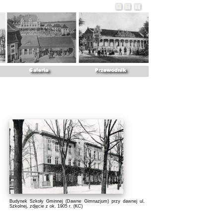
Budynek Szkoły Gminnej (Dawne Gimnazjum) przy dawnej ul.
Szkolnej, zdjęcie z ok. 1905 r. (
KC
)