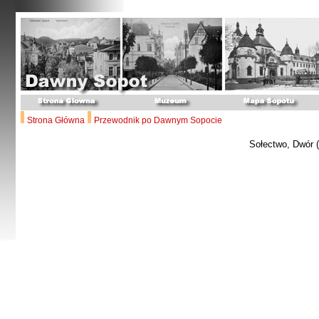
Strona Główna
Przewodnik po Dawnym Sopocie
Sołectwo, Dwór (I