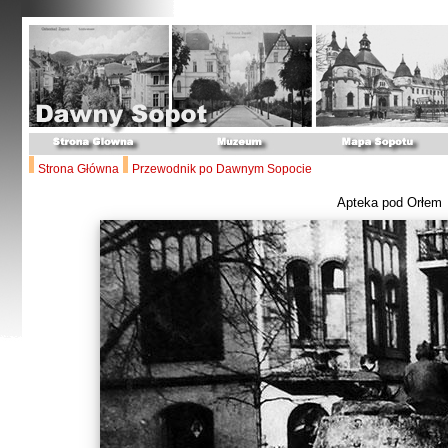
Strona Główna
Przewodnik po Dawnym Sopocie
Apteka pod Orłem