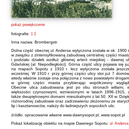
pokaż powiększenie
fotografie:
1
2
Inna nazwa: Brombergstr.
Dolna część obecnej ul. Andersa wytyczona została w ok. 1900 r
w związku z zintensyfikowaną zabudową centralnej części miast
i podziału działek wzdłuż głównej arterii miejskiej - dawnej ul
Gdańskiej (al. Niepodległości). Górna część ulicy pojawia się ju
na mapach Sopotu z 1910 r. lecz wytyczona została jeszcz
wcześniej. W 1910 r. przy górnej części ulicy stoi już 7 domów
wtedy właśnie zostaje ona połączona z nowo powstałymi drogam
w górnej części miasta przybierając współczesny wygląd
Obecnie ulica zabudowana jest po obu stronach willami, 
większości czynszowymi, wzniesionymi w latach 1896-1915, 
także dwupiętrowymi domami mieszkalnymi z lat 50. XX w. Dzięk
różnorodnej zabudowie oraz zadrzewieniu złożonemu ze staryc
lip i kasztanowców, należy do ładniejszych sopockich ulic.
źródło: opracowanie własne www.dawnysopot.pl, www.sopot.pl
Pokaż lokalizację obiektu na mapie Dawnego Sopotu:
ul. Andersa