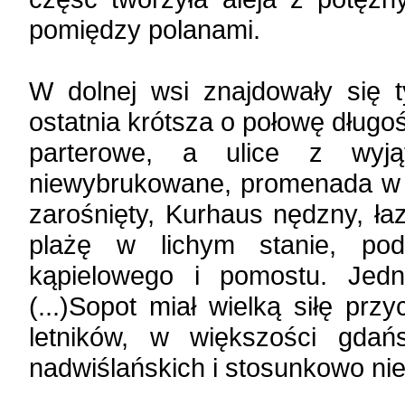
pomiędzy polanami.
W dolnej wsi znajdowały się t
ostatnia krótsza o połowę długoś
parterowe, a ulice z wyjąt
niewybrukowane, promenada w c
zarośnięty, Kurhaus nędzny, ła
plażę w lichym stanie, pod
kąpielowego i pomostu. Jed
(...)Sopot miał wielką siłę prz
letników, w większości gdań
nadwiślańskich i stosunkowo ni