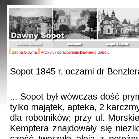
Strona Główna
Artykuły i opracowania Dawnego Sopotu
Sopot 1845 r. oczami dr Benzler
... Sopot był wówczas dość prymi
tylko majątek, apteka, 2 karczm
dla robotników; przy ul. Morski
Kempfera znajdowały się niezli
część tworzyła aleja z potężn