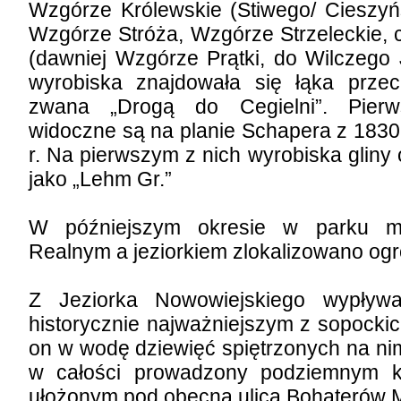
Wzgórze Królewskie (Stiwego/ Cieszyńs
Wzgórze Stróża, Wzgórze Strzeleckie, 
(dawniej Wzgórze Prątki, do Wilczego 
wyrobiska znajdowała się łąka prze
zwana „Drogą do Cegielni”. Pierw
widoczne są na planie Schapera z 1830 
r. Na pierwszym z nich wyrobiska gliny 
jako „Lehm Gr.”
W późniejszym okresie w parku 
Realnym a jeziorkiem zlokalizowano ogr
Z Jeziorka Nowowiejskiego wypływa
historycznie najważniejszym z sopockic
on w wodę dziewięć spiętrzonych na ni
w całości prowadzony podziemnym k
ułożonym pod obecną ulicą Bohaterów 