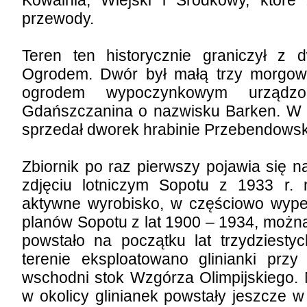
przewody.
Teren ten historycznie graniczył z
Ogrodem. Dwór był małą trzy morgow
ogrodem wypoczynkowym urząd
Gdańszczanina o nazwisku Barken. W 17
sprzedał dworek hrabinie Przebendowsk
Zbiornik po raz pierwszy pojawia się n
zdjęciu lotniczym Sopotu z 1933 r. 
aktywne wyrobisko, w częściowo wypeł
planów Sopotu z lat 1900 – 1934, możn
powstało na początku lat trzydziest
terenie eksploatowano glinianki przy
wschodni stok Wzgórza Olimpijskiego. 
w okolicy glinianek powstały jeszcze w