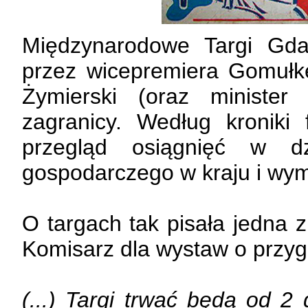
Międzynarodowe Targi Gdań
przez wicepremiera Gomułkę
Żymierski (oraz minister
zagranicy. Według kroniki 
przegląd osiągnięć w dz
gospodarczego w kraju i wym
O targach tak pisała jedna z
Komisarz dla wystaw o przy
(...) Targi trwać będą od 2 