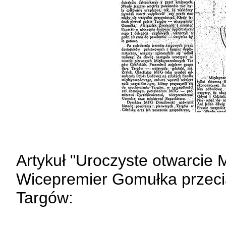
Artykuł "Uroczyste otwarci
Wicepremier Gomułka przeciął
Targów: