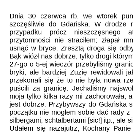
Dnia 30 czerwca rb. we wtorek pun
szczęśliwie do Gdańska. W drodze 
przypadku prócz nieszczęsnego at
przytomności nie straciłem; złapał m
usnąć w bryce. Zresztą droga się odby
Bąk wiózł nas dobrze, tylko drogi którym
27-go o 5-ej wieczór przebyliśmy grani
bryki, ale bardziej Zuzię rewidowali 
przekonali się że to nie była nowa rz
puścili za granicę. Jechaliśmy najs
moja tylko kilka razy mi zachorowała, a
jest dobrze. Przybywszy do Gdańska st
początku nie mogłem sobie dać rady z p
silbergami, schtalbertami [sic!] itp., ale
Udałem się nazajutrz, Kochany Panie