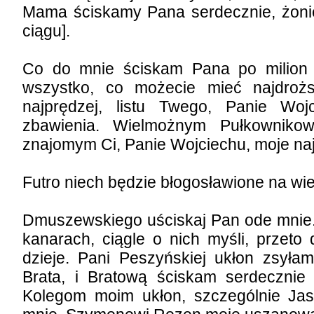
Mama ściskamy Pana serdecznie, żonie 
ciągu].
Co do mnie ściskam Pana po milion 
wszystko, co możecie mieć najdroż
najprędzej, listu Twego, Panie Woj
zbawienia. Wielmożnym Pułkowniko
znajomym Ci, Panie Wojciechu, moje na
Futro niech będzie błogosławione na wi
Dmuszewskiego uściskaj Pan ode mnie.
kanarach, ciągle o nich myśli, przet
dzieje. Pani Peszyńskiej ukłon zsyłam
Brata, i Bratową ściskam serdecznie
Kolegom moim ukłon, szczególnie Jas