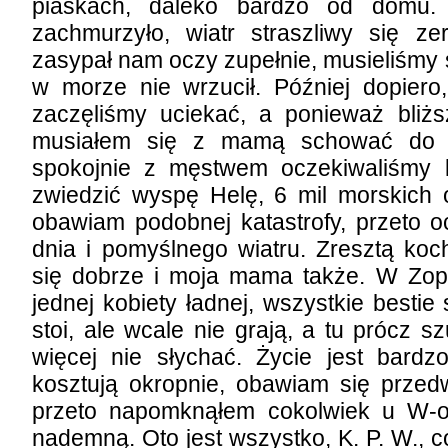
piaskach, daleko bardzo od domu. 
zachmurzyło, wiatr straszliwy się ze
zasypał nam oczy zupełnie, musieliśmy 
w morze nie wrzucił. Później dopiero
zaczęliśmy uciekać, a ponieważ bli
musiałem się z mamą schować do m
spokojnie z męstwem oczekiwaliśmy 
zwiedzić wyspę Helę, 6 mil morskich 
obawiam podobnej katastrofy, przeto 
dnia i pomyślnego wiatru. Zresztą ko
się dobrze i moja mama także. W Zopp
jednej kobiety ładnej, wszystkie besti
stoi, ale wcale nie grają, a tu prócz
więcej nie słychać. Życie jest bardzo
kosztują okropnie, obawiam się przed
przeto napomknąłem cokolwiek u W-o 
nademną. Oto jest wszystko, K. P. W., co