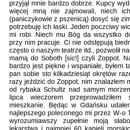
przyjął mnie bardzo dobrze. Kupcy wydal
więcej mną nie zajmowali, niech ic
(paniczykowie z pszenicą) dosyć się zim
potrzebuję ich łaski. Jeden poczciwy wi
mi robi. Niech mu Bóg da wszystko do
przy nim pracuje. Ci nie odstępują bi
często o naszym teatrze itd., pozwolił n
mamą do Soboth [sic!] czyli Zoppot. 
bardzo jest piękne i wspaniałe, byłem
pan sobie sto kilkadziesiąt okrętów ra
razy jeździć do Zoppot, nim znalazłem 
od rybaka Schultz nad samym morzem 
lipca wieczorem przeprowadziłe
mieszkanie. Będąc w Gdańsku udałe
najlepszego poleconego mi przez W-o T
wyrozumiawszy zupełnie moją słaboś
lekarstwa i najmniej 60 kąpieli morski