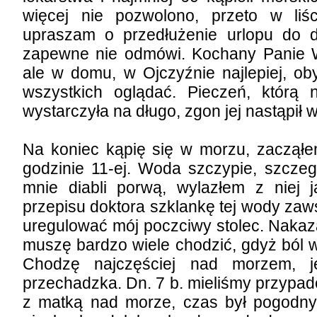
więcej nie pozwolono, przeto w li
upraszam o przedłużenie urlopu do 
zapewne nie odmówi. Kochany Panie 
ale w domu, w Ojczyźnie najlepiej, o
wszystkich oglądać. Pieczeń, którą 
wystarczyła na długo, zgon jej nastąpił 
Na koniec kąpię się w morzu, zacząłem
godzinie 11-ej. Woda szczypie, szczeg
mnie diabli porwą, wylazłem z niej
przepisu doktora szklankę tej wody za
uregulować mój poczciwy stolec. Naka
muszę bardzo wiele chodzić, gdyż ból 
Chodzę najczęściej nad morzem, je
przechadzka. Dn. 7 b. mieliśmy przypad
z matką nad morze, czas był pogodny 