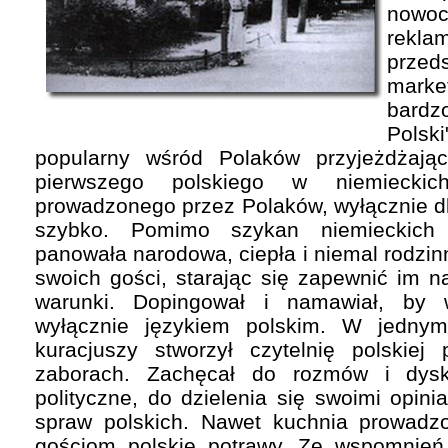
nowoc
rekl
prze
marke
bardz
Polsk
popularny wśród Polaków przyjeżdżają
pierwszego polskiego w niemieckic
prowadzonego przez Polaków, wyłącznie dl
szybko. Pomimo szykan niemieckich 
panowała narodowa, ciepła i niemal rodzin
swoich gości, starając się zapewnić im 
warunki. Dopingował i namawiał, by w
wyłącznie językiem polskim. W jedny
kuracjuszy stworzył czytelnię polskie
zaborach. Zachęcał do rozmów i dysk
polityczne, do dzielenia się swoimi opin
spraw polskich. Nawet kuchnia prowadz
gościom polskie potrawy. Ze wspomnień