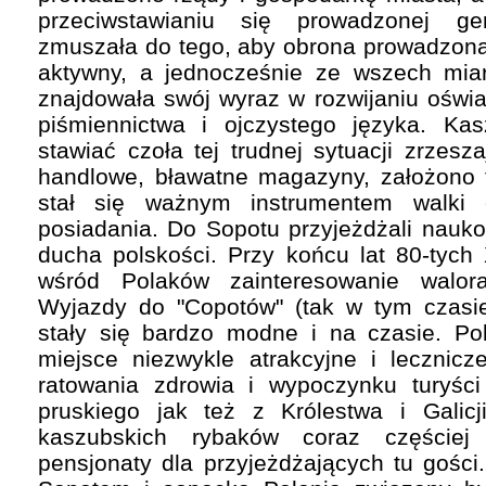
przeciwstawianiu się prowadzonej ger
zmuszała do tego, aby obrona prowadzona 
aktywny, a jednocześnie ze wszech mia
znajdowała swój wyraz w rozwijaniu oświa
piśmiennictwa i ojczystego języka. Ka
stawiać czoła tej trudnej sytuacji zrzesz
handlowe, bławatne magazyny, założono t
stał się ważnym instrumentem walki 
posiadania. Do Sopotu przyjeżdżali nauko
ducha polskości. Przy końcu lat 80-tych 
wśród Polaków zainteresowanie walor
Wyjazdy do "Copotów" (tak w tym czasi
stały się bardzo modne i na czasie. Po
miejsce niezwykle atrakcyjne i lecznicze
ratowania zdrowia i wypoczynku turyśc
pruskiego jak też z Królestwa i Galic
kaszubskich rybaków coraz częściej
pensjonaty dla przyjeżdżających tu gości.