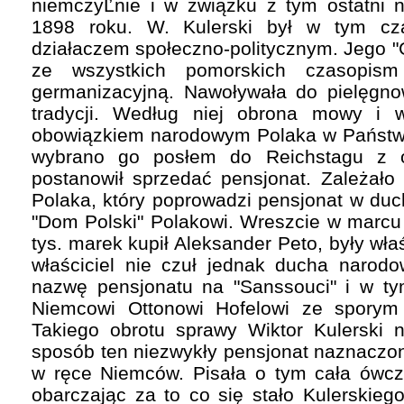
niemczyĽnie i w związku z tym ostatni 
1898 roku. W. Kulerski był w tym c
działaczem społeczno-politycznym. Jego "
ze wszystkich pomorskich czasopism
germanizacyjną. Nawoływała do pielęgn
tradycji. Według niej obrona mowy i 
obowiązkiem narodowym Polaka w Państwi
wybrano go posłem do Reichstagu z ok
postanowił sprzedać pensjonat. Zależał
Polaka, który poprowadzi pensjonat w duc
"Dom Polski" Polakowi. Wreszcie w marcu
tys. marek kupił Aleksander Peto, były wła
właściciel nie czuł jednak ducha narodo
nazwę pensjonatu na "Sanssouci" i w t
Niemcowi Ottonowi Hofelowi ze sporym
Takiego obrotu sprawy Wiktor Kulerski n
sposób ten niezwykły pensjonat naznaczo
w ręce Niemców. Pisała o tym cała ówcz
obarczając za to co się stało Kulerskieg