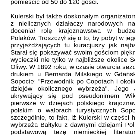
pomieścić od 50 do 120 gości.
Kulerski był także doskonałym organizato
z nielicznych działaczy narodowych n
doceniał rolę krajoznawstwa w budz
Polaków. Troszczył się o to, by pobyt w jeg
przyjeżdżających tu kuracjuszy jak najb
Starał się pokazywać swoim gościom piękn
wycieczki nie tylko w najbliższe okolice 
Oliwy. W 1892 roku, w czasie otwarcia se
drukiem u Bernarda Milskiego w Gdańsk
Sopocie: "Przewodnik po Copotach i okol
dziejów okolicznego wybrzeża". Jego 
ukrywający się pod pseudonimem Wik
pierwsze w dziejach polskiego krajozn
polskim o walorach turystycznych Sopo
szczególnie, to fakt, iż Kulerski w części 
wybrzeża Bałtyku z dawnymi dziejami Pol
podstawową tezę niemieckiej literatu