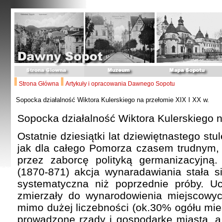
Strona Główna
Artykuły i opracowania Dawnego Sopotu
Sopocka działalność Wiktora Kulerskiego na przełomie XIX I XX w.
Sopocka działalność Wiktora Kulerskiego n
Ostatnie dziesiątki lat dziewiętnastego stu
jak dla całego Pomorza czasem trudny
przez zaborcę polityką germanizacyjną. 
(1870-871) akcja wynaradawiania stała się
systematyczna niż poprzednie próby. Uci
zmierzały do wynarodowienia miejscowy
mimo dużej liczebności (ok.30% ogółu mie
prowadzone rządy i gospodarkę miasta, a 