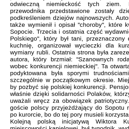
odwieczną niemieckość tych ziem. N
przewodnika przedstawione zostały dz
podkreśleniem dziejów najnowszych. Auto
także wymienił i opisał "choroby", które 
Sopocie. Trzecia i ostatnia część wydawn
Polskiego", który był tani, przeznaczony
kuchnię, organizował wycieczki dla kur
wymiany rubli. Ostatnia strona była zare
autora, który brzmiał: "Szanownych ro
wobec konkurencji niemieckiej". Ta otwart
podyktowana była sporymi trudnościam
szczególnie w początkowym okresie. Miej
by pozbyć się polskiej konkurencji. Pensjo
właśnie dzięki solidarności Polaków, któr
uważali wręcz za obowiązek patriotyczny
goście polscy przyjeżdżający do Sopotu 
po kurorcie, bo do tej pory musieli korzys
Kolejną polską inicjatywą Wiktora Ku
miejscowości kąpielowej, był tygodnik, w