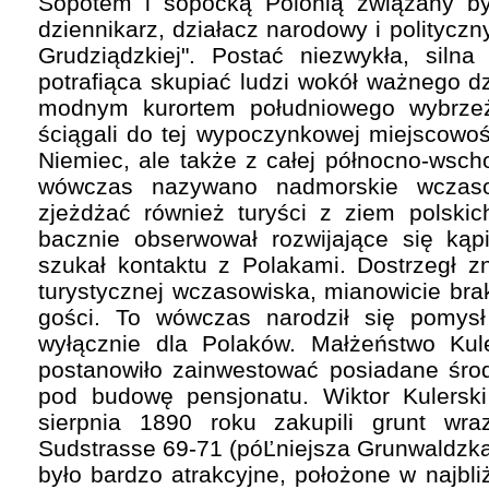
Sopotem i sopocką Polonią związany był 
dziennikarz, działacz narodowy i politycz
Grudziądzkiej". Postać niezwykła, silna
potrafiąca skupiać ludzi wokół ważnego d
modnym kurortem południowego wybrzeż
ściągali do tej wypoczynkowej miejscowośc
Niemiec, ale także z całej północno-wsch
wówczas nazywano nadmorskie wczasowi
zjeżdżać również turyści z ziem polskic
bacznie obserwował rozwijające się kąpi
szukał kontaktu z Polakami. Dostrzegł zn
turystycznej wczasowiska, mianowicie bra
gości. To wówczas narodził się pomys
wyłącznie dla Polaków. Małżeństwo Kule
postanowiło zainwestować posiadane środ
pod budowę pensjonatu. Wiktor Kulersk
sierpnia 1890 roku zakupili grunt w
Sudstrasse 69-71 (póĽniejsza Grunwaldzka
było bardzo atrakcyjne, położone w najbli