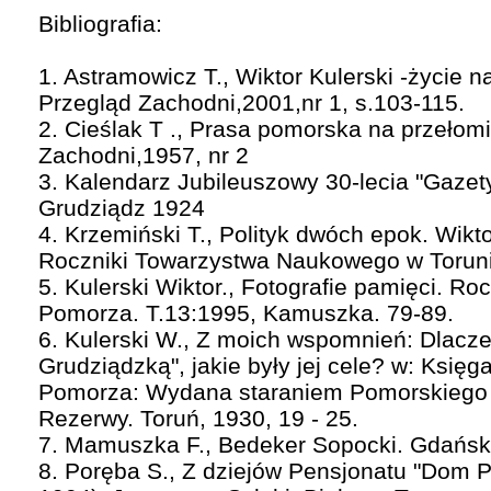
Bibliografia:
1. Astramowicz T., Wiktor Kulerski -życie n
Przegląd Zachodni,2001,nr 1, s.103-115.
2. Cieślak T ., Prasa pomorska na przełomi
Zachodni,1957, nr 2
3. Kalendarz Jubileuszowy 30-lecia "Gazet
Grudziądz 1924
4. Krzemiński T., Polityk dwóch epok. Wikto
Roczniki Towarzystwa Naukowego w Toruniu
5. Kulerski Wiktor., Fotografie pamięci. Ro
Pomorza. T.13:1995, Kamuszka. 79-89.
6. Kulerski W., Z moich wspomnień: Dlacz
Grudziądzką", jakie były jej cele? w: Księ
Pomorza: Wydana staraniem Pomorskiego 
Rezerwy. Toruń, 1930, 19 - 25.
7. Mamuszka F., Bedeker Sopocki. Gdańsk
8. Poręba S., Z dziejów Pensjonatu "Dom P