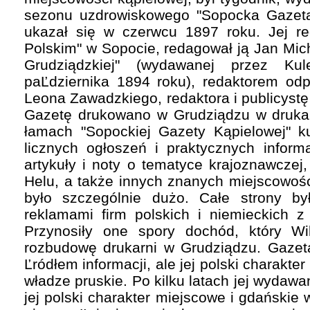
sezonu uzdrowiskowego "Sopocka Gazeta
ukazał się w czerwcu 1897 roku. Jej r
Polskim" w Sopocie, redagował ją Jan Mic
Grudziądzkiej" (wydawanej przez Ku
paĽdziernika 1894 roku), redaktorem odp
Leona Zawadzkiego, redaktora i publicystę
Gazetę drukowano w Grudziądzu w drukarn
łamach "Sopockiej Gazety Kąpielowej" k
licznych ogłoszeń i praktycznych informa
artykuły i noty o tematyce krajoznawczej
Helu, a także innych znanych miejscowoś
było szczególnie dużo. Całe strony by
reklamami firm polskich i niemieckich 
Przynosiły one spory dochód, który Wi
rozbudowę drukarni w Grudziądzu. Gazet
Ľródłem informacji, ale jej polski charakte
władze pruskie. Po kilku latach jej wydawan
jej polski charakter miejscowe i gdańskie