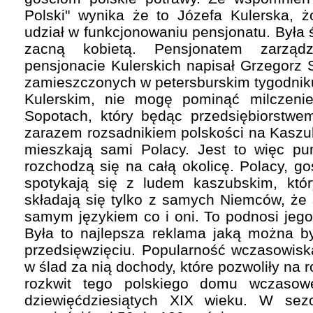
Polski" wynika że to Józefa Kulerska, ż
udział w funkcjonowaniu pensjonatu. Była 
zacną kobietą. Pensjonatem zarząd
pensjonacie Kulerskich napisał Grzegorz 
zamieszczonych w petersburskim tygodniku
Kulerskim, nie mogę pominąć milczeni
Sopotach, który będąc przedsiębiorstwem
zarazem rozsadnikiem polskości na Kaszu
mieszkają sami Polacy. Jest to więc pun
rozchodzą się na całą okolicę. Polacy, go
spotykają się z ludem kaszubskim, któr
składają się tylko z samych Niemców, że
samym językiem co i oni. To podnosi jego
Była to najlepsza reklama jaką można b
przedsięwzięciu. Popularność wczasowisk
w ślad za nią dochody, które pozwoliły na
rozkwit tego polskiego domu wczasowe
dziewięćdziesiątych XIX wieku. W sez