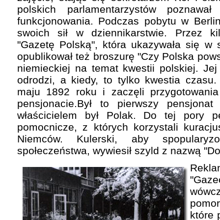
polskich parlamentarzystów poznawał
funkcjonowania. Podczas pobytu w Berlin
swoich sił w dziennikarstwie. Przez k
"Gazetę Polską", która ukazywała się w 
opublikował też broszurę "Czy Polska pows
niemieckiej na temat kwestii polskiej. Je
odrodzi, a kiedy, to tylko kwestia czasu
maju 1892 roku i zaczęli przygotowani
pensjonacie.Był to pierwszy pensjonat
właścicielem był Polak. Do tej pory p
pomocnicze, z których korzystali kuracj
Niemców. Kulerski, aby spopulary
społeczeństwa, wywiesił szyld z nazwą "Do
Rekl
"Gaz
wówc
pomors
które