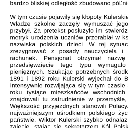
bardzo bliskiej odległość zbudowano póĽni
W tym czasie pojawiły się kłopoty Kulersk
Władze szkolne zaczęły wymuszać jego
przybył. Za pretekst posłużyło im stwierd
metryk urodzenia uczniów przerabiał w k
nazwiska polskich dzieci. W tej sytuacj
zrezygnować z posady nauczyciela i
rachunek. Pensjonat otrzymał nazw
przedsięwzięcie tego typu wymagało
pieniężnych. Szukając potrzebnych środ
1891 i 1892 roku Kulerski wyjechał do B
Intensywnie rozwijająca się w tym czasie 
roku tysiące mieszkańców wschodnich 
znajdowali tu zatrudnienie w przemyśle,
Większość przyjezdnych stanowili Polacy.
najważniejszym ośrodkiem polskiego życ
państwie. Wiktor Kulerski szybko odnalazł
zajęcie, stając się sekretarzem Kół Pols