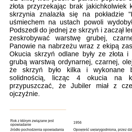
złota przyrzekając brak jakichkolwiek 
skrzynia znalazła się na pokładzie
uśmiechem na ustach powoli wydobył
Podszedł do jednej ze skrzyń i zaczął 
zeskrobywać warstwę grubej, czarne
Panowie na nabrzeżu wraz z ekipą zast
Okucia skrzyń odlane były ze złota i
grubą warstwą ordynarnej, czarnej, ole
że skrzyń było kilka i wykonane b
solidnością, licząc 4 okucia na k
przypuszczać, że Jubiler miał z c
ojczyźnie.
Rok z którym związane jest
1956
opowiadanie
źródło pochodzenia opowiadania
Opowieść uwiarygodniona, przez dzia