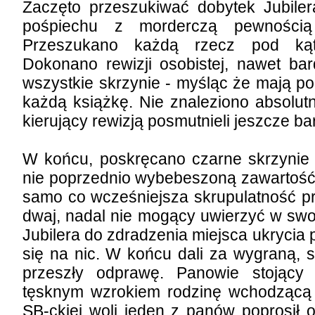
Zaczęto przeszukiwać dobytek Jubiler
pośpiechu z morderczą pewnością 
Przeszukano każdą rzecz pod ką
Dokonano rewizji osobistej, nawet bar
wszystkie skrzynie - myśląc że mają p
każdą książkę. Nie znaleziono absolut
kierujący rewizją posmutnieli jeszcze bar
W końcu, poskręcano czarne skrzyni
nie poprzednio wybebeszoną zawartość,
samo co wcześniejsza skrupulatność p
dwaj, nadal nie mogący uwierzyć w swo
Jubilera do zdradzenia miejsca ukrycia
się na nic. W końcu dali za wygraną, s
przeszły odprawę. Panowie stojący
tęsknym wzrokiem rodzinę wchodzącą n
SB-ckiej woli jeden z panów poprosił 