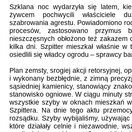
Szklana noc wydarzyła się latem, ki
żywcem pochwycili właściciele d
szabrowania agrestu. Powiadomiono rod
procesów, zastosowano przymus be
nieszczęsnych obłożono też zakazem 
kilka dni. Szpitter mieszkał właśnie
osiedlili się władcy ogrodu – sprawcy b
Plan zemsty, srogiej akcji retorsyjnej, 
i wykonany bezbłędnie, z zimną precy
sąsiedniej kamienicy, stanowiący znak
stanowisko ogniowe. W ciągu minuty st
wszystkie szyby w oknach mieszkań wr
Szpittera. Na dnie tego aktu przemocy
rozsądku. Szyby wybijaliśmy, używając
które działały celnie i niezawodnie, w