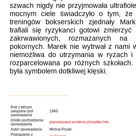
szwach nigdy nie przyjmowała ultrafiol
mocnym ciele świadczyło o tym, że 
treningów bokserskich zjednały Marko
trafiali się ryzykanci gotowi zmierzy
zakrwawionych, rozmazanych na 
pokornych. Marek nie wytrwał z nami w 
niemożliwa do utrzymania w ryzach i 
rozparcelowana po różnych szkołach. 
była symbolem dotkliwej klęski.
Rok z którym
związane jest
1960
opowiadanie
źródło pochodzenia
planetasopot.w.interia.pl/szpitter.htm
opowiadania
Autor opowiadania
Michał Pruski
Powiązanie z