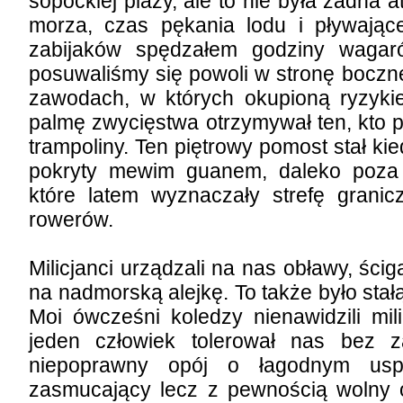
sopockiej plaży, ale to nie była żadna a
morza, czas pękania lodu i pływając
zabijaków spędzałem godziny wagar
posuwaliśmy się powoli w stronę boczne
zawodach, w których okupioną ryzykie
palmę zwycięstwa otrzymywał ten, kto p
trampoliny. Ten piętrowy pomost stał kie
pokryty mewim guanem, daleko poza l
które latem wyznaczały strefę grani
rowerów.
Milicjanci urządzali na nas obławy, ścig
na nadmorską alejkę. To także było sta
Moi ówcześni koledzy nienawidzili mili
jeden człowiek tolerował nas bez za
niepoprawny opój o łagodnym uspo
zasmucający lecz z pewnością wolny o