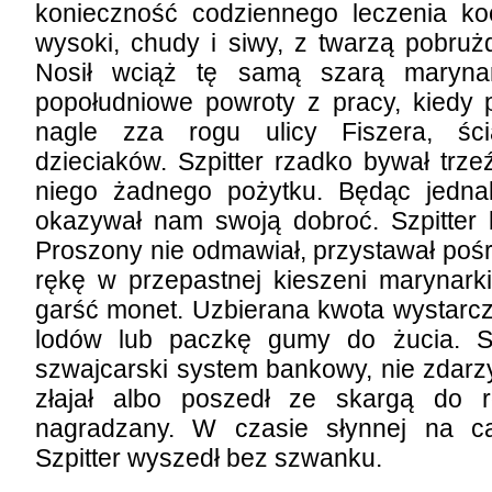
konieczność codziennego leczenia ko
wysoki, chudy i siwy, z twarzą pobru
Nosił wciąż tę samą szarą marynar
popołudniowe powroty z pracy, kiedy p
nagle zza rogu ulicy Fiszera, ści
dzieciaków. Szpitter rzadko bywał trz
niego żadnego pożytku. Będąc jednak
okazywał nam swoją dobroć. Szpitter 
Proszony nie odmawiał, przystawał pośr
rękę w przepastnej kieszeni marynark
garść monet. Uzbierana kwota wystarcza
lodów lub paczkę gumy do żucia. Sz
szwajcarski system bankowy, nie zdarzy
złajał albo poszedł ze skargą do 
nagradzany. W czasie słynnej na ca
Szpitter wyszedł bez szwanku.