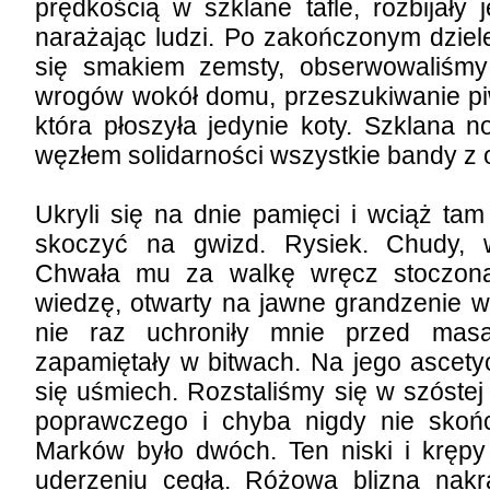
prędkością w szklane tafle, rozbijały 
narażając ludzi. Po zakończonym dziel
się smakiem zemsty, obserwowaliśmy
wrogów wokół domu, przeszukiwanie pi
która płoszyła jedynie koty. Szklana n
węzłem solidarności wszystkie bandy z o
Ukryli się na dnie pamięci i wciąż tam
skoczyć na gwizd. Rysiek. Chudy, w
Chwała mu za walkę wręcz stoczoną
wiedzę, otwarty na jawne grandzenie w 
nie raz uchroniły mnie przed masa
zapamiętały w bitwach. Na jego ascety
się uśmiech. Rozstaliśmy się w szóstej 
poprawczego i chyba nigdy nie skoń
Marków było dwóch. Ten niski i krępy
uderzeniu cegłą. Różowa blizna nak