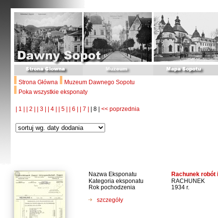
Strona Główna
Muzeum Dawnego Sopotu
Poka wszystkie eksponaty
| 1 |
| 2 |
| 3 |
| 4 |
| 5 |
| 6 |
| 7 |
| 8 |
<< poprzednia
Nazwa Eksponatu
Rachunek robót i
Kategoria eksponatu
RACHUNEK
Rok pochodzenia
1934 r.
szczegóły