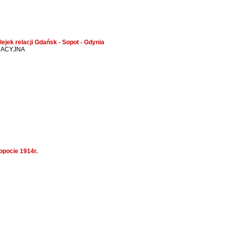
lejek relacji Gdańsk - Sopot - Gdynia
MACYJNA
opocie 1914r.