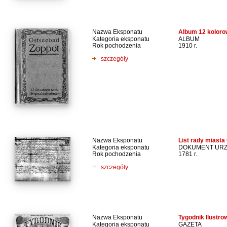
Nazwa Eksponatu
Album 12 kolor
Kategoria eksponatu
ALBUM
Rok pochodzenia
1910 r.
szczegóły
Nazwa Eksponatu
List rady miast
Kategoria eksponatu
DOKUMENT UR
Rok pochodzenia
1781 r.
szczegóły
Nazwa Eksponatu
Tygodnik Ilustro
Kategoria eksponatu
GAZETA