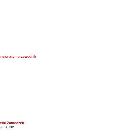
ensjonaty - przewodnik
órski Zameczek
MACYJNA