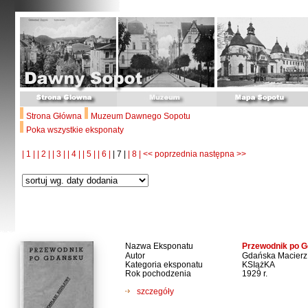
Strona Główna
Muzeum Dawnego Sopotu
Poka wszystkie eksponaty
| 1 |
| 2 |
| 3 |
| 4 |
| 5 |
| 6 |
| 7 |
| 8 |
<< poprzednia
następna >>
Nazwa Eksponatu
Przewodnik po 
Autor
Gdańska Macierz
Kategoria eksponatu
KSIążKA
Rok pochodzenia
1929 r.
szczegóły