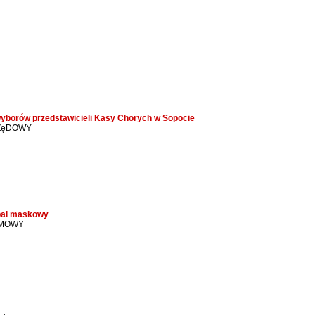
yborów przedstawicieli Kasy Chorych w Sopocie
ZęDOWY
bal maskowy
AMOWY