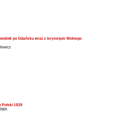
ewodnik po Gdańsku wraz z terytorjum Wolnego
rłowicz
 Polski 1928
SOWA