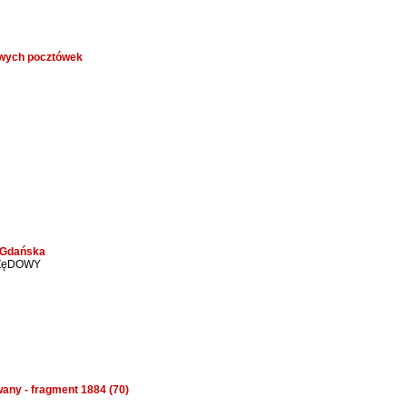
owych pocztówek
a Gdańska
ZęDOWY
wany - fragment 1884 (70)