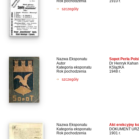
Rok pochodzenia
1910 r.
szczegóły
Nazwa Eksponatu
Sopot Perła Pols
Autor
Dr Henryk Kahan
Kategoria eksponatu
KSIążKA
Rok pochodzenia
1948 r.
szczegóły
Nazwa Eksponatu
Akt erekcyjny ko
Kategoria eksponatu
DOKUMENT UR
Rok pochodzenia
1901 r.