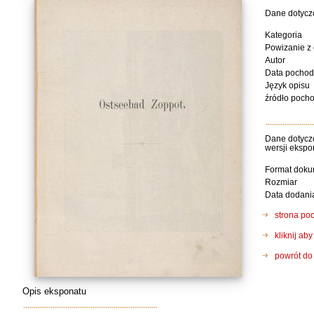
Dane dotycz
Kategoria
Powizanie z
Autor
Data pochod
Język opisu
źródło poch
Dane dotyczc
wersji ekspo
Format dok
Rozmiar
Data dodani
strona po
kliknij a
powrót do 
Opis eksponatu