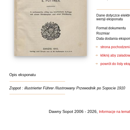
Dane dotyczce elektr
wersji eksponatu
Format dokumentu
Rozmiar
Data dodania ekspon
strona pochodzeni
kliknij aby załad
powrót do listy ek
Opis eksponatu
Zoppot : illustrierter Führer /Ilustrowany Przewodnik po Sopocie 1910
Dawny Sopot 2006 - 2026,
Informacje na temat